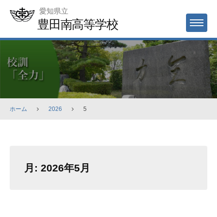
Skip
愛知県立
to
豊田南高等学校
MENU
content
ホーム
2026
5
月:
2026年5月