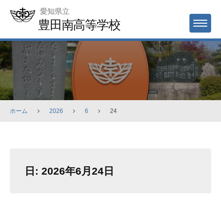
Skip
愛知県立
to
豊田南高等学校
MENU
content
ホーム
2026
6
24
日:
2026年6月24日