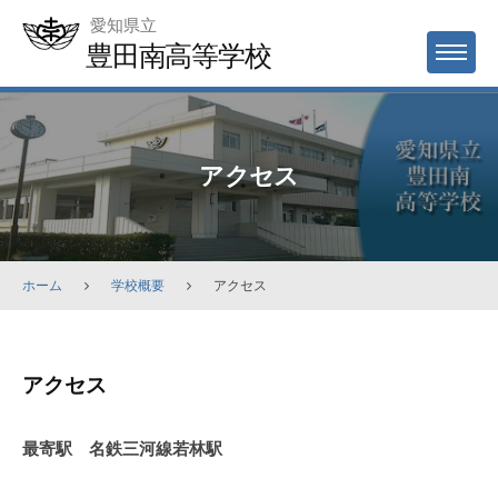
Skip
愛知県立
to
豊田南高等学校
MENU
content
アクセス
ホーム
学校概要
アクセス
ア
アクセス
ク
セ
最寄駅 名鉄三河線若林駅
ス