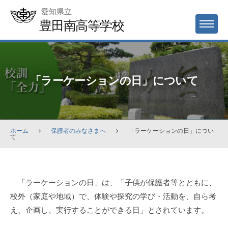
Skip
愛知県立
to
豊田南高等学校
MENU
content
「ラーケーションの日」について
ホーム
保護者のみなさまへ
「ラーケーションの日」につい
て
「ラ
「ラーケーションの日」は、「子供が保護者等とともに、
ー
校外（家庭や地域）で、体験や探究の学び・活動を、自ら考
ケ
え、企画し、実行することができる日」とされています。
ー