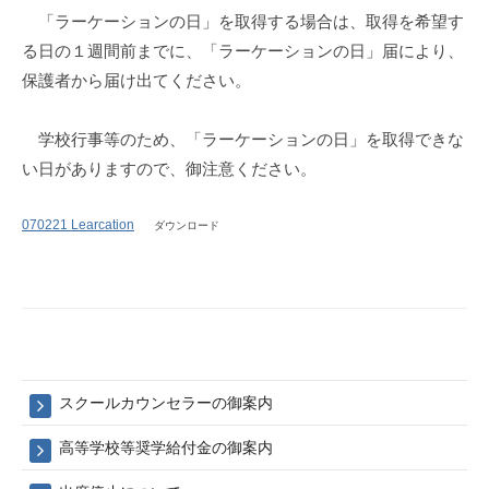
シ
「ラーケーションの日」を取得する場合は、取得を希望す
ョ
る日の１週間前までに、「ラーケーションの日」届により、
ン
保護者から届け出てください。
の
日」
学校行事等のため、「ラーケーションの日」を取得できな
に
い日がありますので、御注意ください。
つ
い
070221 Learcation
ダウンロード
て
2026
年
5
月
25
スクールカウンセラーの御案内
日
高等学校等奨学給付金の御案内