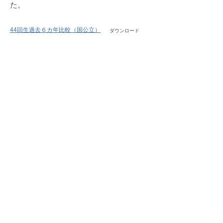
た。
2026
年
7
44回生過去６カ年比較（国公立）
ダウンロード
月
1
日