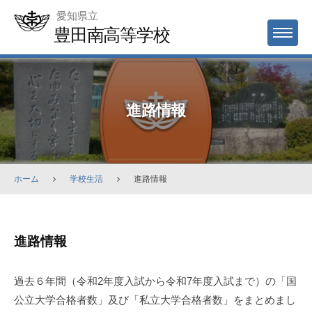
Skip
愛知県立
to
豊田南高等学校
MENU
content
進路情報
ホーム
学校生活
進路情報
進
進路情報
路
情
過去６年間（令和2年度入試から令和7年度入試まで）の「国
報
公立大学合格者数」及び「私立大学合格者数」をまとめまし