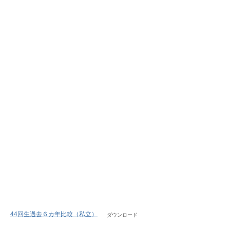
44回生過去６カ年比較（私立）
ダウンロード