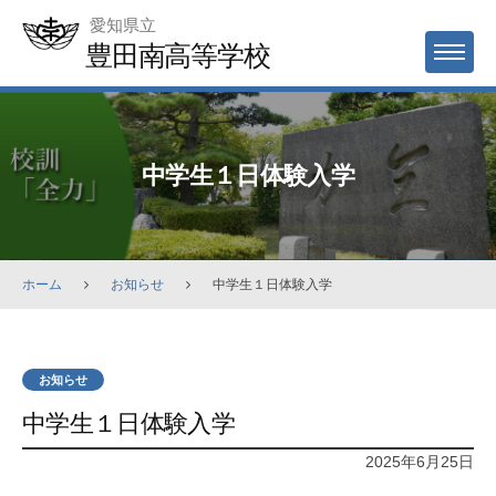
Skip
愛知県立
to
豊田南高等学校
MENU
content
中学生１日体験入学
ホーム
お知らせ
中学生１日体験入学
お知らせ
中学生１日体験入学
2025年6月25日