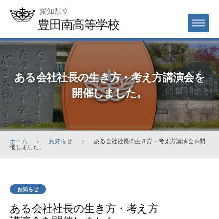
Skip
愛知県立
to
豊田南高等学校
MENU
content
ある会社社長の生き方・考え方講演会を
開催しました。
ホーム
お知らせ
ある会社社長の生き方・考え方講演会を開
催しました。
お知らせ
ある会社社長の生き方・考え方