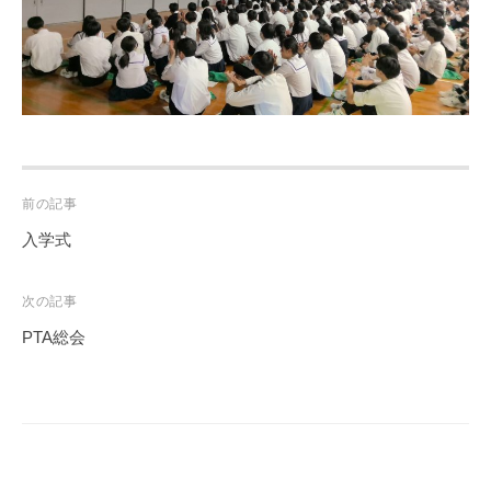
Post
前の記事
navigation
入学式
次の記事
PTA総会