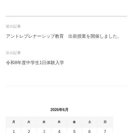
Post
前の記事
navigation
アントレプレナーシップ教育 出前授業を開催しました。
次の記事
令和8年度中学生1日体験入学
2026年6月
月
火
水
木
金
土
日
1
2
3
4
5
6
7